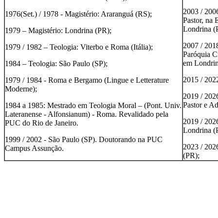
2003 / 200
1976(Set.) / 1978 - Magistério: Araranguá (RS);
Pastor, na 
Londrina (
1979 – Magistério: Londrina (PR);
2007 / 201
1979 / 1982 – Teologia: Viterbo e Roma (Itália);
Paróquia Cr
em Londrin
1984 – Teologia: São Paulo (SP);
2015 / 202
1979 / 1984 - Roma e Bergamo (Lingue e Letterature
Moderne);
2019 / 202
Pastor e Ad
1984 a 1985: Mestrado em Teologia Moral – (Pont. Univ.
Lateranense - Alfonsianum) - Roma. Revalidado pela
2019 / 20
PUC do Rio de Janeiro.
Londrina (
1999 / 2002 - São Paulo (SP). Doutorando na PUC
2023 / 20
Campus Assunção.
(PR);