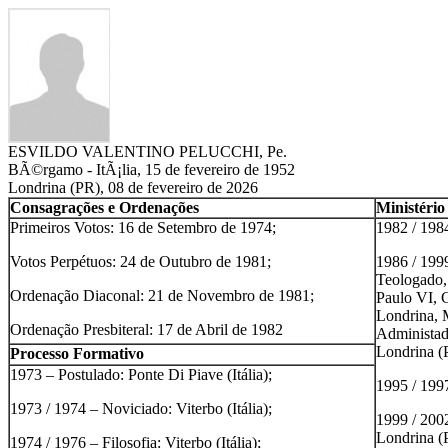
ESVILDO VALENTINO PELUCCHI, Pe.
BÃ©rgamo - ItÃ¡lia, 15 de fevereiro de 1952
Londrina (PR), 08 de fevereiro de 2026
Consagrações e Ordenações
Ministério
Primeiros Votos: 16 de Setembro de 1974;
1982 / 1984
Votos Perpétuos: 24 de Outubro de 1981;
1986 / 1999
Teologado, 
Ordenação Diaconal: 21 de Novembro de 1981;
Paulo VI, 
Londrina, 
Ordenação Presbiteral: 17 de Abril de 1982
Administado
Londrina (
Processo Formativo
1973 – Postulado: Ponte Di Piave (Itália);
1995 / 1997
1973 / 1974 – Noviciado: Viterbo (Itália);
1999 / 2002
Londrina (
1974 / 1976 – Filosofia: Viterbo (Itália);