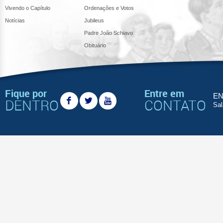
Vivendo o Capítulo
Ordenações e Votos
Notícias
Jubileus
Padre João Schiavo
Obituário
Fique por
Entre em
EN
DENTRO
CONTATO
Sal