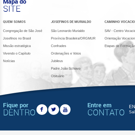
Mapa do
SITE
QUEM SOMOS
JOSEFINOS DE MURIALDO
CAMINHO VOCACI
Congregação de São José
São Leonardo Murialdo
SAV - Centro Vocaci
Josefinos no Brasil
Província Brasileira/ORGMUR
Orientação Vocacion
Missão estratégica
Confrades
Etapas de Formaçã
Vivendo o Capítulo
Ordenações e Votos
Notícias
Jubileus
Padre João Schiavo
Obituário
Fique por
Entre em
EN
DENTRO
CONTATO
Sal