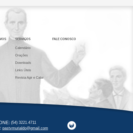
AMOS
SERVIÇOS
FALE CONOSCO
Calendário
Orações
Downloads
Links Úteis
Revista Agir e Calar
ONE:
(54) 3221.4711
:
pastvmurialdo@gmail.com