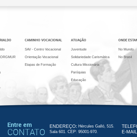
RIALDO
CAMINHO VOCACIONAL
ATUAÇÃO
ONDE EST
ldo
SAV - Centro Vocacional
Juventude
No Mundo
ira/ORGMUR
Orientação Vocacional
Solidariedade Carismática
No Brasil
Etapas de Formação
Cultura Missionária
s
Paróquias
Educação
o
Entre em
TELEF
ENDEREÇO:
Hércules Galló, 515.
CONTATO
E-MAIL
Sala 601. CEP: 95001-970.