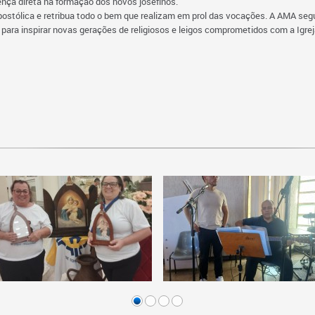
ença direta na formação dos novos josefinos.
ólica e retribua todo o bem que realizam em prol das vocações. A AMA segue
 para inspirar novas gerações de religiosos e leigos comprometidos com a Igre