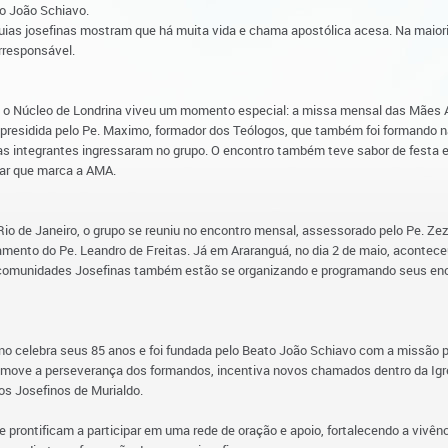
o João Schiavo.
ias josefinas mostram que há muita vida e chama apostólica acesa. Na maioria
rresponsável.
 o Núcleo de Londrina viveu um momento especial: a missa mensal das Mães Apo
i presidida pelo Pe. Maximo, formador dos Teólogos, que também foi formando 
ovas integrantes ingressaram no grupo. O encontro também teve sabor de fest
liar que marca a AMA.
io de Janeiro, o grupo se reuniu no encontro mensal, assessorado pelo Pe. Zez
nto do Pe. Leandro de Freitas. Já em Araranguá, no dia 2 de maio, acontece
e comunidades Josefinas também estão se organizando e programando seus enco
 celebra seus 85 anos e foi fundada pelo Beato João Schiavo com a missão pr
romove a perseverança dos formandos, incentiva novos chamados dentro da Igr
s Josefinos de Murialdo.
prontificam a participar em uma rede de oração e apoio, fortalecendo a vivênc