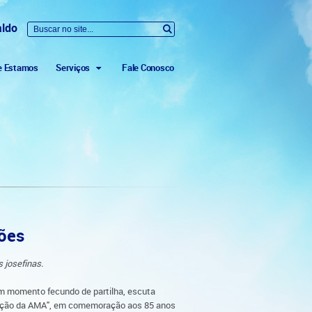
aldo
e Estamos
Serviços
Fale Conosco
iões
 josefinas.
 um momento fecundo de partilha, escuta
ovação da AMA", em comemoração aos 85 anos