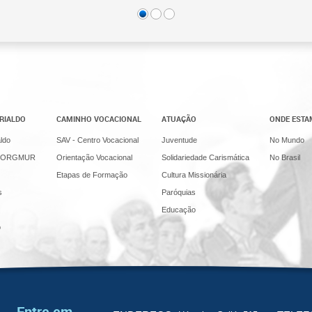
RIALDO
CAMINHO VOCACIONAL
ATUAÇÃO
ONDE EST
ldo
SAV - Centro Vocacional
Juventude
No Mundo
ira/ORGMUR
Orientação Vocacional
Solidariedade Carismática
No Brasil
Etapas de Formação
Cultura Missionária
s
Paróquias
Educação
o
Entre em