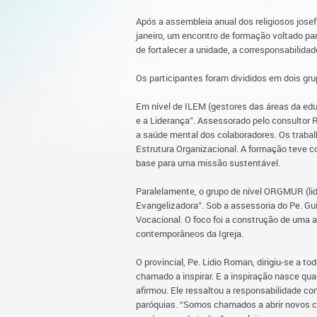
Após a assembleia anual dos religiosos josefi
janeiro, um encontro de formação voltado par
de fortalecer a unidade, a corresponsabilida
Os participantes foram divididos em dois gr
Em nível de ILEM (gestores das áreas da edu
e a Liderança”. Assessorado pelo consultor 
a saúde mental dos colaboradores. Os traba
Estrutura Organizacional. A formação teve c
base para uma missão sustentável.
Paralelamente, o grupo de nível ORGMUR (lid
Evangelizadora”. Sob a assessoria do Pe. Gu
Vocacional. O foco foi a construção de uma a
contemporâneos da Igreja.
O provincial, Pe. Lidio Roman, dirigiu-se a to
chamado a inspirar. E a inspiração nasce qu
afirmou. Ele ressaltou a responsabilidade co
paróquias. “Somos chamados a abrir novos ca