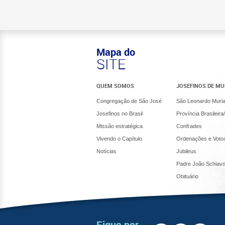
Mapa do
SITE
QUEM SOMOS
JOSEFINOS DE MU
Congregação de São José
São Leonardo Muria
Josefinos no Brasil
Província Brasile
Missão estratégica
Confrades
Vivendo o Capítulo
Ordenações e Voto
Notícias
Jubileus
Padre João Schiav
Obituário
Fique por