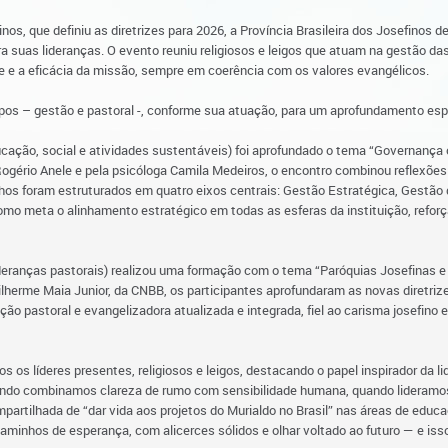
nos, que definiu as diretrizes para 2026, a Província Brasileira dos Josefinos 
a suas lideranças. O evento reuniu religiosos e leigos que atuam na gestão das
de e a eficácia da missão, sempre em coerência com os valores evangélicos.
upos – gestão e pastoral -, conforme sua atuação, para um aprofundamento espe
cação, social e atividades sustentáveis) foi aprofundado o tema “Governança
Rogério Anele e pela psicóloga Camila Medeiros, o encontro combinou reflexõe
lhos foram estruturados em quatro eixos centrais: Gestão Estratégica, Gestã
omo meta o alinhamento estratégico em todas as esferas da instituição, refo
eranças pastorais) realizou uma formação com o tema “Paróquias Josefinas e o 
ilherme Maia Junior, da CNBB, os participantes aprofundaram as novas diretri
ção pastoral e evangelizadora atualizada e integrada, fiel ao carisma josefino
dos os líderes presentes, religiosos e leigos, destacando o papel inspirador da li
ando combinamos clareza de rumo com sensibilidade humana, quando lideramos 
mpartilhada de “dar vida aos projetos do Murialdo no Brasil” nas áreas de educa
minhos de esperança, com alicerces sólidos e olhar voltado ao futuro — e iss