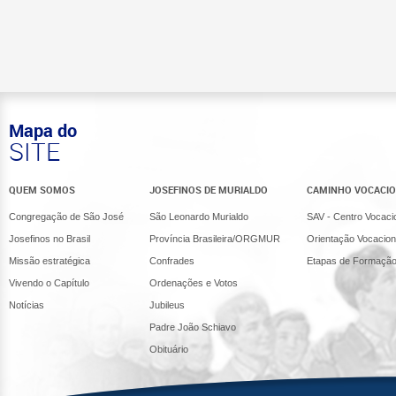
Mapa do
SITE
QUEM SOMOS
JOSEFINOS DE MURIALDO
CAMINHO VOCACI
Congregação de São José
São Leonardo Murialdo
SAV - Centro Vocaci
Josefinos no Brasil
Província Brasileira/ORGMUR
Orientação Vocacion
Missão estratégica
Confrades
Etapas de Formaçã
Vivendo o Capítulo
Ordenações e Votos
Notícias
Jubileus
Padre João Schiavo
Obituário